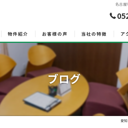
名古屋
05
物件紹介
お客様の声
当社の特徴
ア
売買
査定
ブログ
空き家管理サービス
土地
投資
相続
愛知