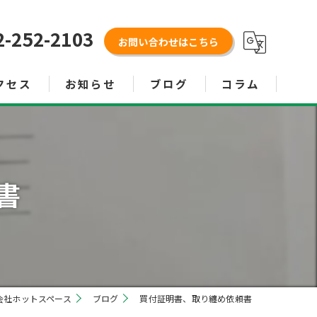
2-252-2103
お問い合わせはこちら
クセス
お知らせ
ブログ
コラム
書
会社ホットスペース
ブログ
買付証明書、取り纏め依頼書