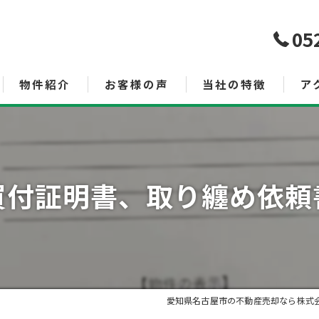
05
物件紹介
お客様の声
当社の特徴
ア
売買
査定
買付証明書、取り纏め依頼
空き家管理サービス
土地
投資
相続
愛知県名古屋市の不動産売却なら株式