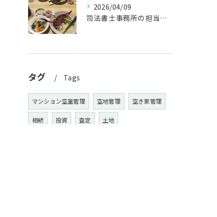
2026/04/09
司法書士事務所の担当者が来訪されたので、会社から徒歩圏内の「...
タグ
Tags
マンション空室管理
空地管理
空き家管理
相続
投資
査定
土地
空き家管理, 名古屋, 空地管理, マンション空室管
理, ホットスペース, 不動産売却
名古屋市
不動産売却
相談
価格
販売
中古
新築
マンション
アパート
戸建て
売りたい
見積もり