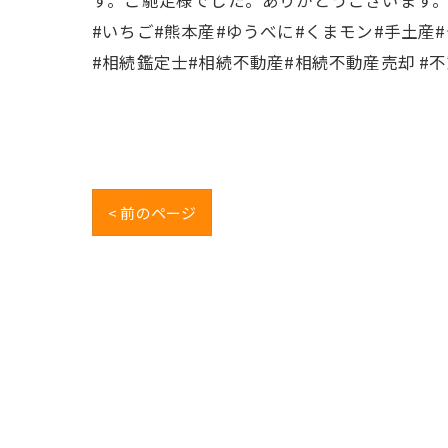
#いちご#熊本産#ゆうべに#くまモン#手土産
#相続鑑定士#相続不動産#相続不動産売却 #
< 前のページ