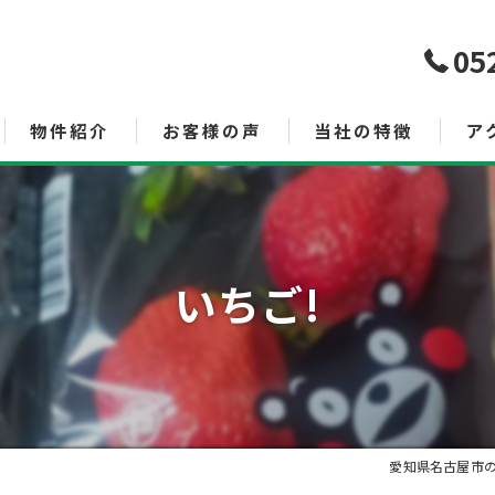
05
物件紹介
お客様の声
当社の特徴
ア
売買
査定
いちご!
空き家管理サービス
土地
投資
相続
愛知県名古屋市