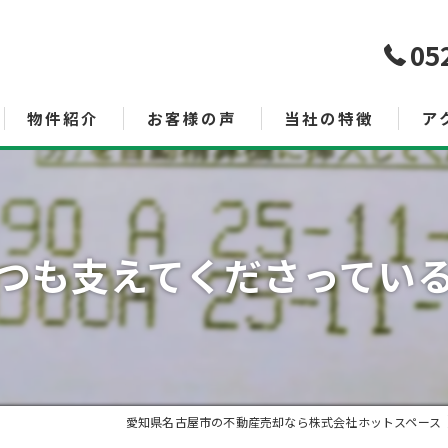
05
物件紹介
お客様の声
当社の特徴
ア
売買
査定
つも支えてくださってい
空き家管理サービス
土地
投資
相続
愛知県名古屋市の不動産売却なら株式会社ホットスペース