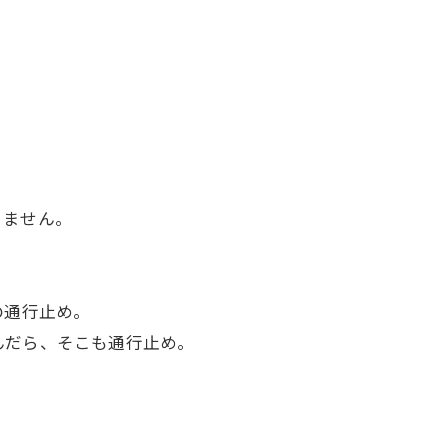
。
りません。
の通行止め。
んだら、そこも通行止め。