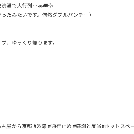
滞で大行列…🚗🚚💦
かったみたいです。偶然ダブルパンチ…）
イブ、ゆっくり帰ります。
#名古屋から京都 #渋滞 #通行止め #感謝と反省#ホットス