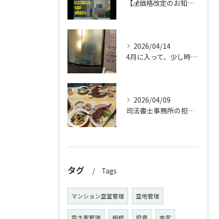
【💰価格改定のお知らせ】
2026/04/14
4月に入って、少し時間ができたのでお墓参りへ。
2026/04/09
司法書士事務所の担当者が来訪されたので、会社から徒歩圏内の「...
タグ
Tags
マンション空室管理
空地管理
空き家管理
相続
投資
査定