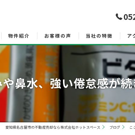
05
物件紹介
お客様の声
当社の特徴
ア
売買
査定
や鼻水、強い倦怠感が続き
空き家管理サービス
土地
投資
相続
愛知県名古屋市の不動産売却なら株式会社ホットスペース
ブログ
こ