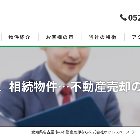
05
物件紹介
お客様の声
当社の特徴
ア
売買
査定
、相続物件…不動産売却
空き家管理サービス
土地
投資
相続
愛知県名古屋市の不動産売却なら株式会社ホットスペース