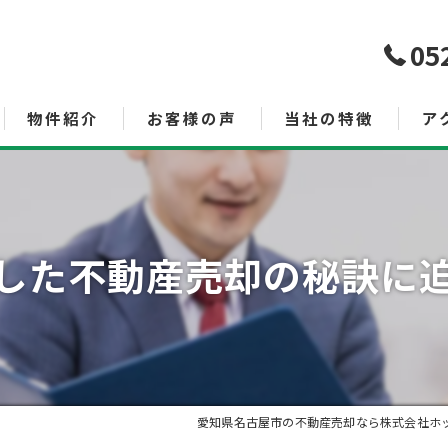
05
物件紹介
お客様の声
当社の特徴
ア
売買
査定
した不動産売却の秘訣に
空き家管理サービス
土地
投資
相続
愛知県名古屋市の不動産売却なら株式会社ホ