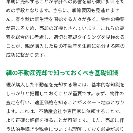
早期に売却することが家計への影響を最小限に抑えるた
効率的な不動産売却プロセスのステップ
めの手段となります。さらに、季節要因も見逃せませ
市場動向を踏まえた不動産売却の秘訣
ん。春や秋は新生活を開始する人々が多く、物件の需要
家族間での合意形成をスムーズに進める
が高まるため、売却の好機とされています。これらの要
不動産売却におけるリスクとその回避法
素を総合的に考慮し、適切な売却タイミングを見極める
ことが、親が購入した負の不動産を生前に処分する際の
不動産売却で相続トラブルを未然に防ぐ
成功に繋がります。
親の不動産を売却して相続を円滑に
不安を取り除くための不動産売却戦略
親の不動産売却で知っておくべき基礎知識
親が不在時の負の不動産の適切な処理
親が購入した不動産を売却する際には、基本的な知識を
家族間の対立を防ぐための事前準備
しっかりと把握しておくことが重要です。まず、物件の
不動産売却での法的手続きの確認
査定を行い、適正価格を知ることがスタート地点となり
相続問題を回避するための知識と実践
ます。これは、不動産会社や専門家に依頼することで、
市場動向を見極めた不動産の売却戦略
より正確な評価を得ることが可能です。また、売却に伴
不動産売却における市場分析の重要性
う法的手続きや税金についても理解しておく必要があり