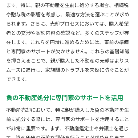
親の不動産を適切に売却するタイミング
ます。特に、親の不動産を生前に処分する場合、相続税
や贈与税の影響を考慮し、最適な方法を選ぶことが求め
市場動向を活かした効率的な売却方法
られます。さらに、売却プロセスにおいては、購入希望
不動産売却で利益を最大化するための方策
者との交渉や契約内容の確認など、多くのステップが存
市場価格を反映した不動産売却のメリット
在します。これらを円滑に進めるためには、事前の準備
効果的な不動産売却戦略で将来の不安を解
と専門家のサポートが欠かせません。これらの基礎知識
消
を押さえることで、親が購入した不動産の売却はよりス
親の負の不動産を適切に売却するには
ムーズに進行し、家族間のトラブルを未然に防ぐことが
専門家と共に進める不動産売却プロセス
できます。
親の不動産を売却する際の重点ポイント
負の不動産処分に専門家のサポートを活用
不動産売却で家族への負担を軽減する方法
負の不動産を売却するための事前準備
不動産売却において、特に親が購入した負の不動産を生
適切な売却価格設定とその方法
前に処分する際には、専門家のサポートを活用すること
が非常に重要です。まず、不動産鑑定士や弁護士を通じ
効率的に不動産を処分するための手法
て、資産価値の正確な評価を行うことが求められます。