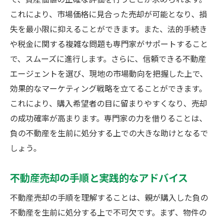
不動産売却で家族の負担を軽減する方法
これにより、市場価格に見合った売却が可能となり、損
不動産売却がもたらす家族への安心感
失を最小限に抑えることができます。また、法的手続き
親の不動産を売却して家族の将来を守る
や税金に関する複雑な問題も専門家がサポートすること
負の不動産を手放す際の家庭内サポート
で、スムーズに進行します。さらに、信頼できる不動産
不動産売却におけるスムーズなコミュニケ
エージェントを選び、現地の市場動向を把握した上で、
ーション
効果的なマーケティング戦略を立てることができます。
家族の意見を尊重した不動産売却の進め方
これにより、購入希望者の目に留まりやすくなり、売却
の成功確率が高まります。専門家の力を借りることは、
売却後の生活設計と家族の新たな一歩
負の不動産を生前に処分する上での大きな助けとなるで
生前に不動産を処分するための重要ポイント
しょう。
不動産売却前に押さえておくべき基礎知識
親の不動産を売却する際の注意点
不動産売却の手順と実践的なアドバイス
効率的に不動産を売却するための計画
不動産売却の手順を理解することは、親が購入した負の
生前売却で家族間トラブルを防ぐ方法
不動産を生前に処分する上で不可欠です。まず、物件の
市場動向を考慮した最適な不動産売却時期