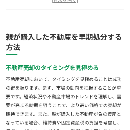
不動産売却の手順と実践的なアドバイス
親が購入した不動産の負担を減らす方法
生前に処分する際の法的手続きの確認
親が購入した不動産を早期処分する
負の不動産を生前に売却するメリット
方法
不動産売却で得られる安心感と経済効果
親の負の不動産を売却する合理的な理由
不動産売却のタイミングを見極める
生前売却で家族の将来の負担を軽減
相続トラブルを防ぐための不動産売却
不動産売却において、タイミングを見極めることは成功
市場価格を考慮した効率的な不動産売却
の鍵を握ります。まず、市場の動向を把握することが重
要です。経済状況や不動産市場のトレンドを理解し、需
売却によって得ることができる新しい生活
要が高まる時期を狙うことで、より高い価格での売却が
親の不動産をスムーズに処分するコツ
期待できます。また、親が購入した不動産が負の資産と
不動産売却を成功させるための専門家活用
なっている場合、維持費や固定資産税の負担を考慮し、
親の不動産を売却する際の重要ポイント